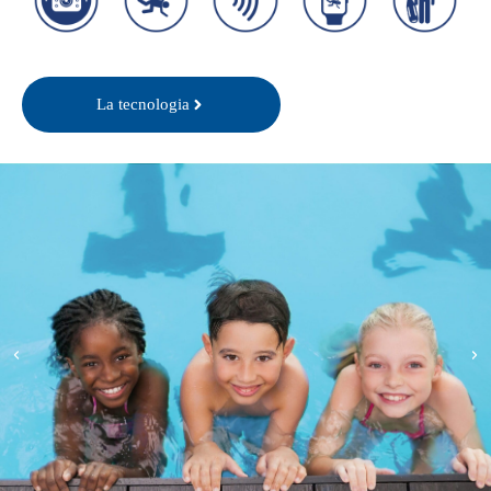
Scansione
Incidente
Rilevazione
Notifica
Salvataggio
La tecnologia