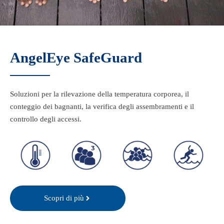
AngelEye LifeGuard
AngelEye SafeGuard
Il massimo della sicurezza
per piscine pubbliche.
Soluzioni per la rilevazione della temperatura corporea, il
Scopri di più
conteggio dei bagnanti, la verifica degli assembramenti e il
controllo degli accessi.
Screening
Control
Control
Control
Thermal
Density
Distancing
Access
Scopri di più